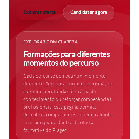
Explorar oferta
Candidatar agora
COMUNIDADE ACADÉMICA
Pesquisar
EXPLORAR COM CLAREZA
Formações para diferentes
momentos do percurso
Cada percurso começa num momento
diferente. Seja para iniciar uma formação
superior, aprofundar uma área de
conhecimento ou reforçar competências
profissionais, esta página permite
descobrir, comparar e escolher o caminho
mais adequado dentro da oferta
formativa do Piaget.