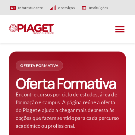
Skip
Inforestudante
e-serviços
Instituições
to
content
Tog
Nav
HOME
OFERTA FORMATIVA
PIAGET
Oferta Formativa
ENSINO
Encontre cursos por ciclo de estudos, área de
formação e campus. A página reúne a oferta
do Piaget e ajuda a chegar mais depressa às
INVESTIGAÇÃO
opções que fazem sentido para cada percurso
académico ou profissional.
INTERNACIONAL