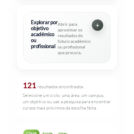
Explorar por
Abrir para
objetivo
aproximar os
académico
resultados do
ou
futuro académico
profissional
ou profissional
que procura.
121
resultados encontrados
Selecione um ciclo, uma área, um campus,
um objetivo ou use a pesquisa para encontrar
cursos mais próximos da escolha feita.
CTeSP
Saúde
Viseu