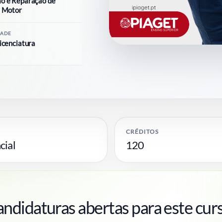
o e Reparação de
a Motor
DADE
icenciatura
CRÉDITOS
cial
120
ndidaturas abertas para este cur