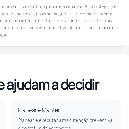
 um curso orientado para uma rápida e eficaz integração
ara inspecionar, ensaiar, diagnosticar e avaliar sistemas,
ém para interpretar documentação técnica e identificar
manutenção preventiva e corretiva de aeronaves, bem como
nção.
 ajudam a decidir
Planear e Manter
Planear e executar a manutenção preventiva
e corretiva de aeronaves.