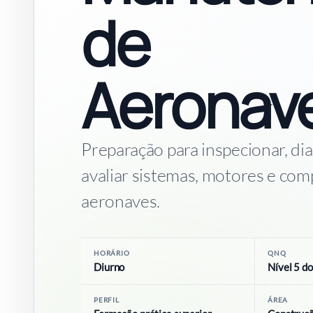
de
Aeronav
Preparação para inspecionar, di
avaliar sistemas, motores e co
aeronaves.
HORÁRIO
QNQ
Diurno
Nível 5 
PERFIL
ÁREA