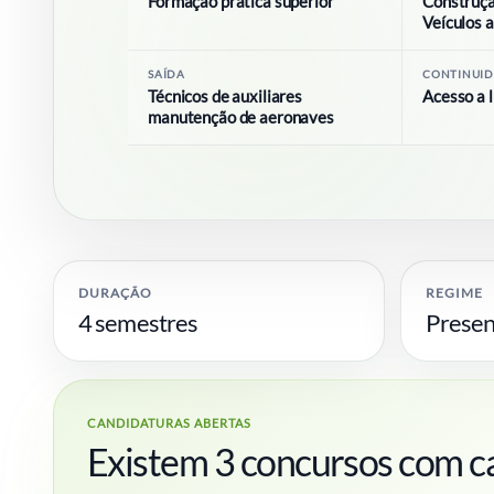
Formação prática superior
Construçã
Veículos 
SAÍDA
CONTINUI
Técnicos de auxiliares
Acesso a l
manutenção de aeronaves
DURAÇÃO
REGIME
4 semestres
Presen
CANDIDATURAS ABERTAS
Existem 3 concursos com ca