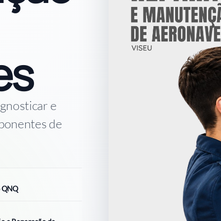
es
agnosticar e
mponentes de
do QNQ