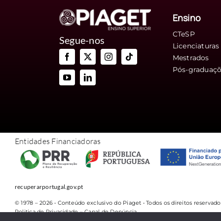
Ensino
CTeSP
Segue-nos
Licenciaturas
Mestrados
Pós-graduaç
Entidades Financiadoras
recuperarportugal.gov.pt
© 1978 – 2026 • Conteúdo exclusivo do Piaget • Todos os direitos reservad
Politica de Privacidade
–
Canal de Denúncia