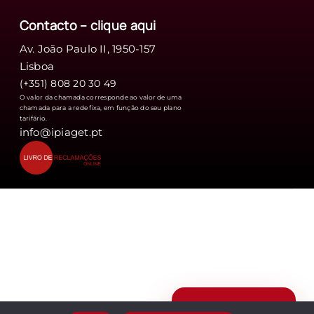
Contacto – clique
aqui
Av. João Paulo II, 1950-157
Lisboa
(+351) 808 20 30 49
O valor da chamada corresponde ao valor de uma
chamada para a rede fixa, em função do seu plano
tarifário.
info@ipiaget.pt
Apoio ao candidato