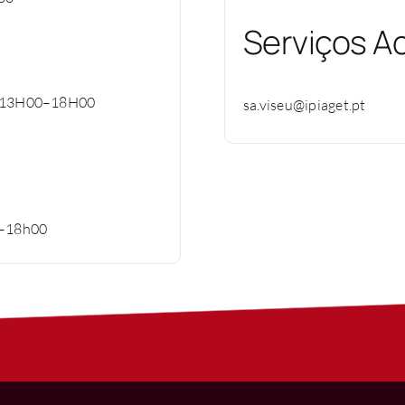
Serviços A
as 13H00–18H00
sa.viseu@ipiaget.pt
0–18h00