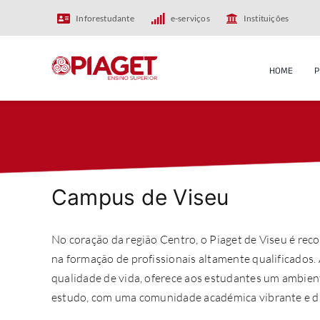
Skip
Inforestudante
e-serviços
Instituições
to
content
HOME
P
Campus de Viseu
No coração da região Centro, o Piaget de Viseu é rec
na formação de profissionais altamente qualificados. 
qualidade de vida, oferece aos estudantes um ambient
estudo, com uma comunidade académica vibrante e di