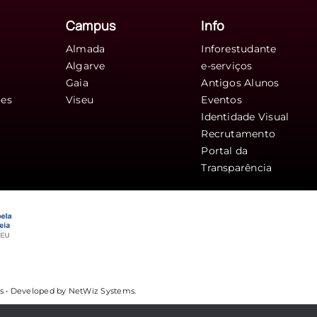
Campus
Info
Almada
Inforestudante
Algarve
e-serviços
Gaia
Antigos Alunos
ões
Viseu
Eventos
Identidade Visual
Recrutamento
Portal da
Transparência
os • Developed by
NetWiz Systems
.