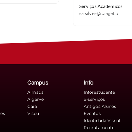
Serviços Académicos
sa.silves@ipiaget.pt
Campus
Info
Almada
Inforestudante
Algarve
e-serviços
Gaia
Antigos Alunos
ões
Viseu
Eventos
Identidade Visual
Recrutamento