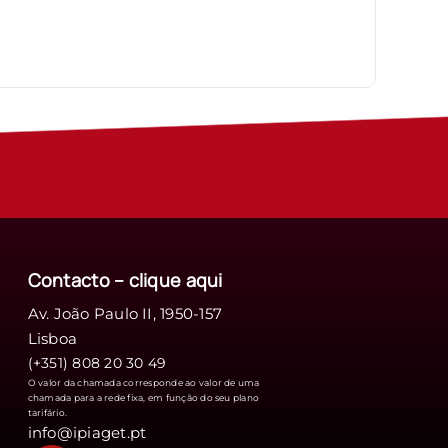
Contacto – clique
aqui
Av. João Paulo II, 1950-157
Lisboa
(+351) 808 20 30 49
O valor da chamada corresponde ao valor de uma
chamada para a rede fixa, em função do seu plano
tarifário.
info@ipiaget.pt