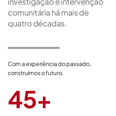
investigação e intervenção
comunitária há mais de
COMUNIDADE ACADÉMICA
quatro décadas.
Pesquisar
Com a experiência do passado,
construímos o futuro.
45+