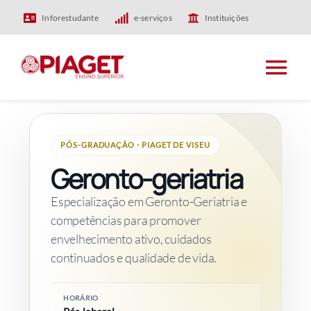
Skip
Inforestudante
e-serviços
Instituições
to
content
Tog
Nav
HOME
PÓS-GRADUAÇÃO · PIAGET DE VISEU
Geronto-geriatria
PIAGET
Especialização em Geronto-Geriatria e
ENSINO
competências para promover
envelhecimento ativo, cuidados
continuados e qualidade de vida.
INVESTIGAÇÃO
HORÁRIO
INTERNACIONAL