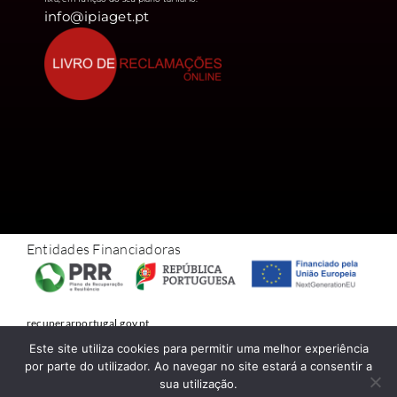
info@ipiaget.pt
Entidades Financiadoras
recuperarportugal.gov.pt
Este site utiliza cookies para permitir uma melhor experiência
© 1978 – 2026 • Conteúdo exclusivo do Piaget • Todos os direitos
por parte do utilizador. Ao navegar no site estará a consentir a
reservados • Developed by
NetWiz Systems
.
sua utilização.
Politica de Privacidade
–
Canal de Denúncia