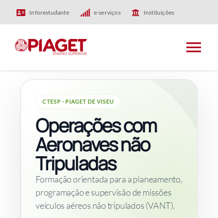
Skip
Inforestudante
e-serviços
Instituições
to
content
Tog
Nav
HOME
CTESP · PIAGET DE VISEU
Operações com
PIAGET
Aeronaves não
ENSINO
Tripuladas
Formação orientada para a planeamento,
INVESTIGAÇÃO
programação e supervisão de missões
veículos aéreos não tripulados (VANT).
INTERNACIONAL