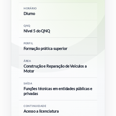
HORÁRIO
Diurno
COMUNIDADE ACADÉMICA
QNQ
Pesquisar
Nível 5 do QNQ
PERFIL
Formação prática superior
ÁREA
Construção e Reparação de Veículos a
Motor
SAÍDA
Funções técnicas em entidades públicas e
privadas
CONTINUIDADE
Acesso a licenciatura