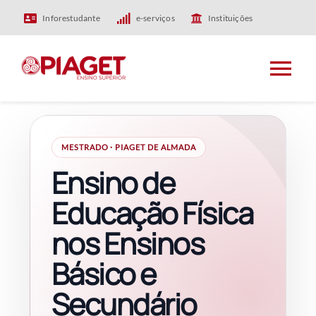
Skip
Inforestudante
e-serviços
Instituições
to
content
Tog
Nav
HOME
MESTRADO · PIAGET DE ALMADA
Ensino de
PIAGET
Educação Física
ENSINO
nos Ensinos
Básico e
INVESTIGAÇÃO
Secundário
INTERNACIONAL