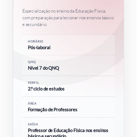
Especialização no ensino da Educação Física,
com preparação para lecionar nos ensinos básico
COMUNIDADE ACADÉMICA
e secundário.
Pesquisar
HORÁRIO
Pós-laboral
QNQ
Nível 7 do QNQ
PERFIL
2.º ciclo de estudos
ÁREA
Formação de Professores
SAÍDA
Professor de Educação Física nos ensinos
básico e secundário