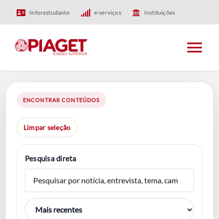
Skip
Inforestudante
e-serviços
Instituições
to
content
Tog
Nav
HOME
ENCONTRAR CONTEÚDOS
PIAGET
Limpar seleção
ENSINO
Pesquisa direta
INVESTIGAÇÃO
INTERNACIONAL