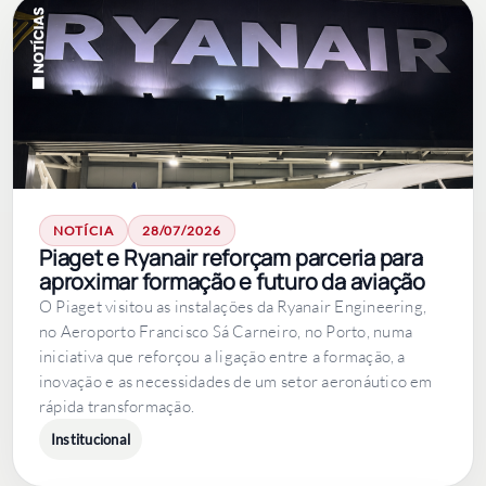
NOTÍCIA
28/07/2026
Piaget e Ryanair reforçam parceria para
aproximar formação e futuro da aviação
O Piaget visitou as instalações da Ryanair Engineering,
no Aeroporto Francisco Sá Carneiro, no Porto, numa
iniciativa que reforçou a ligação entre a formação, a
inovação e as necessidades de um setor aeronáutico em
rápida transformação.
Institucional