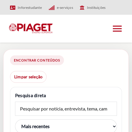
Skip
Inforestudante
e-serviços
Instituições
to
content
Tog
Nav
HOME
ENCONTRAR CONTEÚDOS
PIAGET
Limpar seleção
ENSINO
Pesquisa direta
INVESTIGAÇÃO
INTERNACIONAL