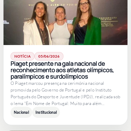
NOTÍCIA
05/06/2026
Piaget presente na gala nacional de
reconhecimento aos atletas olímpicos,
paralímpicos e surdolímpicos
O Piaget marcou presença na cerimónia nacional
promovida pelo Governo de Portugal e pelo Instituto
Português do Desporto e Juventude (IPDJ), realizada sob
o lema “Em Nome de Portugal: Muito para além...
Nacional
Institucional