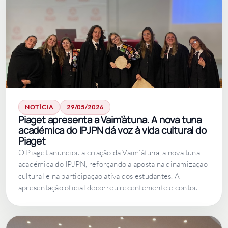
NOTÍCIA
29/05/2026
Piaget apresenta a Vaim’àtuna. A nova tuna
académica do IPJPN dá voz à vida cultural do
Piaget
O Piaget anunciou a criação da Vaim’àtuna, a nova tuna
académica do IPJPN, reforçando a aposta na dinamização
cultural e na participação ativa dos estudantes. A
apresentação oficial decorreu recentemente e contou...