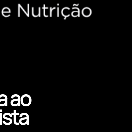
a ao
ista