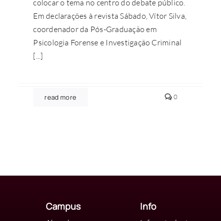
colocar o tema no centro do debate público.
Em declarações à revista Sábado, Vítor Silva,
coordenador da Pós-Graduação em
Psicologia Forense e Investigação Criminal
[...]
s
comments
read more
0
on
Vítor
Silva
ão
defende
investigação
mais
robusta
nos
casos
de
violência
doméstica
Campus
Info