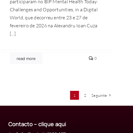
participaram no BIP Mental Health Today:
Challenges and Opportunities, in a Digital
World, que decorreu entre 23 e 27 de
fevereiro de 2026 na Alexandru Ioan Cuza
[...]
comments
read more
0
on
Piaget
de
Viseu
marca
presença
em
1
2
Seguinte
programa
internacional
sobre
Saúde
Mental
Contacto – clique
aqui