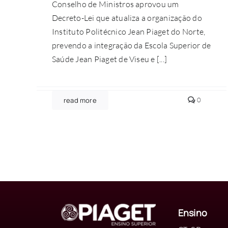
Conselho de Ministros aprovou um
Decreto-Lei que atualiza a organização do
Instituto Politécnico Jean Piaget do Norte,
prevendo a integração da Escola Superior de
Saúde Jean Piaget de Viseu e [...]
comment
read more
0
on
Governo
aprova
integraç
da
Escola
Superior
de
Saúde
e
criação
da
Escola
Ensino
Superior
de