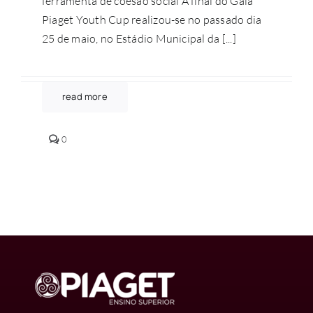
ferramenta de coesão social A final do Gaia
Piaget Youth Cup realizou-se no passado dia
25 de maio, no Estádio Municipal da [...]
read more
comments
0
on
Gaia
Piaget
Youth
Cup
une
solidariedade
ao
desporto