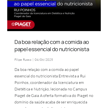
Da boa relação com a comida ao
papel essencial do nutricionista
Filipe Russo
|
04/08/2025
Da boa relação com a comida ao papel
essencial do nutricionista Entrevista a Rui
Poinhos, coordenador da licenciatura em
Dietética e Nutrição, lecionada no Campus
Piaget de Gaia A oferta formativa do Piaget no
domínio da saúde acaba de ser enriquecida