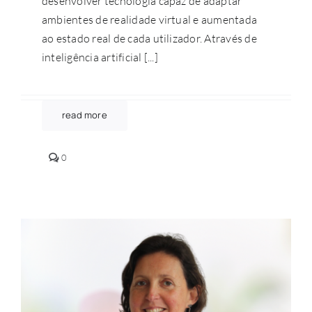
desenvolver tecnologia capaz de adaptar
ambientes de realidade virtual e aumentada
ao estado real de cada utilizador. Através de
inteligência artificial [...]
read more
comments
0
on
Inteligência
Artificial
ao
serviço
das
pessoas
no
Piaget