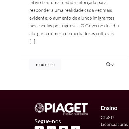
letivo traz uma medida reforçada para
responder a uma realidade cada vez mais
evidente: o aumento de alunos imigrantes
nas escolas portuguesas. O Governo decidiu
alargar o número de mediadores culturais
[...]
comment
read more
0
on
Governo
reforça
mediado
culturais
nas
escolas
e
abre
Ensino
caminho
a
CTeSP
licenciad
Segue-nos
em
Licenciaturas
Educaçã