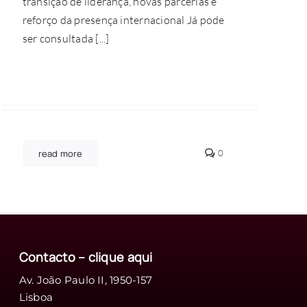
transição de liderança, novas parcerias e
reforço da presença internacional Já pode
ser consultada [...]
comments
read more
0
on
Edição
de
agosto
da
Revista
Piaget
Contacto – clique
aqui
Av. João Paulo II, 1950-157
Lisboa