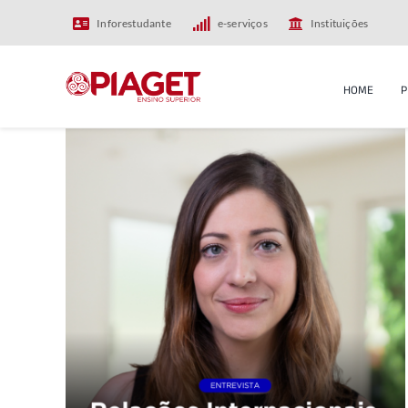
Skip
Inforestudante
e-serviços
Instituições
to
content
HOME
P