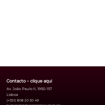
Contacto – clique
aqui
Av. João Paulo II, 1950-157
Lisboa
(+351) 808 20 30 49
O valor da chamada corresponde ao valor de uma