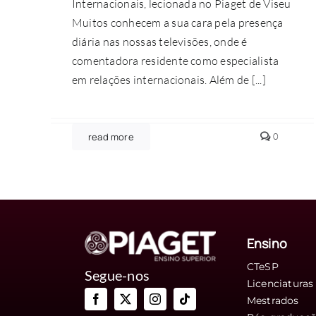
Internacionais, lecionada no Piaget de Viseu
Muitos conhecem a sua cara pela presença
diária nas nossas televisões, onde é
comentadora residente como especialista
em relações internacionais. Além de [...]
comment
read more
0
on
Relações
Internaci
um
curso
com
foco
nas
grandes
Ensino
dinâmica
contemp
CTeSP
Segue-nos
Licenciaturas
Mestrados