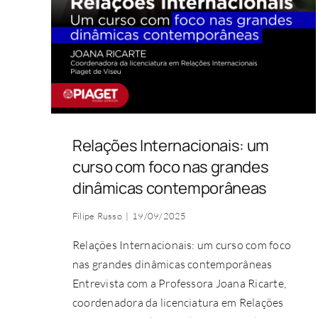
Relações Internacionais: um
curso com foco nas grandes
dinâmicas contemporâneas
Filipe Russo
|
19/09/2025
Relações Internacionais: um curso com foco
nas grandes dinâmicas contemporâneas
Entrevista com a Professora Joana Ricarte,
coordenadora da licenciatura em Relações