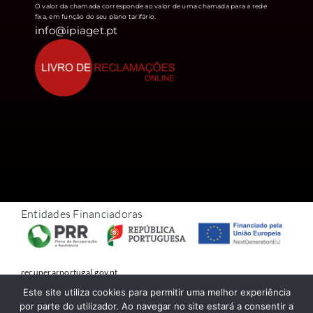
O valor da chamada corresponde ao valor de uma chamada para a rede
fixa, em função do seu plano tarifário.
info@ipiaget.pt
Entidades Financiadoras
recuperarportugal.gov.pt
Este site utiliza cookies para permitir uma melhor experiência
© 1978 – 2026 • Conteúdo exclusivo do Piaget • Todos os direitos
por parte do utilizador. Ao navegar no site estará a consentir a
reservados • Developed by
NetWiz Systems
.