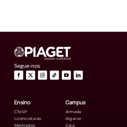
Educação
Social
ganha
relevo
na
política
educativa
nacional
Segue-nos
Ensino
Campus
CTeSP
Almada
Licenciaturas
Algarve
Mestrados
Gaia