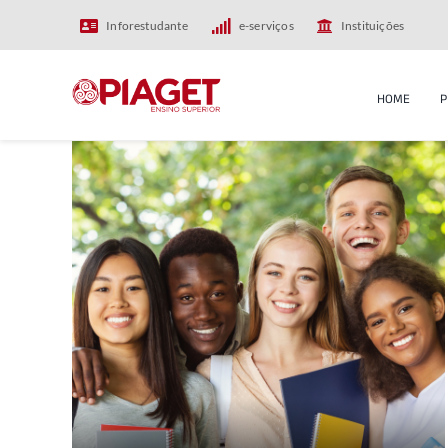
Skip
Inforestudante
e-serviços
Instituições
to
content
HOME
P