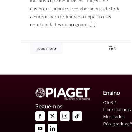
iniciativa que mobiliza instituições de
ensino, estudantes e colaboradores de toda
a Europa para promover o impacto e as
oportunidades do programa [...]
comment
read more
0
on
Celebraç
Erasmus
no
Piaget
Ensino
CTeSP
Segue-nos
Licenciaturas
Mestrados
Pós-graduaç