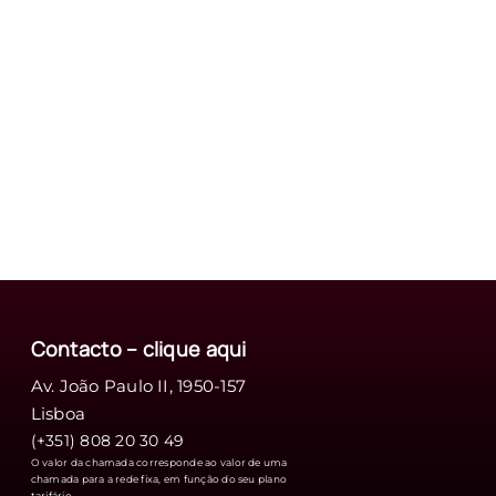
Contacto – clique
aqui
Av. João Paulo II, 1950-157
Lisboa
(+351) 808 20 30 49
O valor da chamada corresponde ao valor de uma
chamada para a rede fixa, em função do seu plano
tarifário.