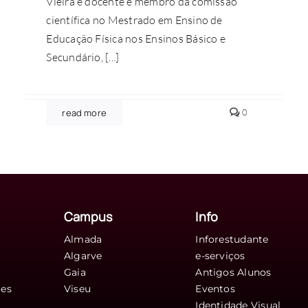
Vieira é docente e membro da comissão
científica no Mestrado em Ensino de
Educação Física nos Ensinos Básico e
Secundário, [...]
s
comments
read more
0
on
ão
Um
Days
mestrado
importante
para
a
docência
em
Educação
Campus
Info
Física
Almada
Inforestudante
Algarve
e-serviços
Gaia
Antigos Alunos
ões
Viseu
Eventos
Identidade Visual