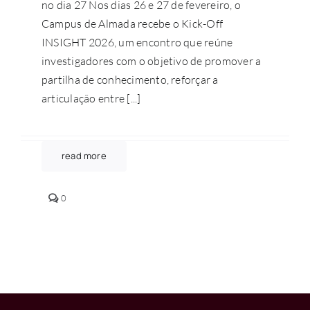
no dia 27 Nos dias 26 e 27 de fevereiro, o
Campus de Almada recebe o Kick-Off
INSIGHT 2026, um encontro que reúne
investigadores com o objetivo de promover a
partilha de conhecimento, reforçar a
articulação entre [...]
read more
comments
0
on
Kick-
Off
INSIGHT
2026
reúne
investigadores
no
Campus
de