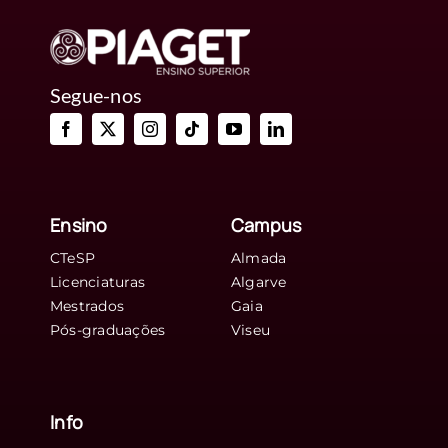
Almada
e
abre
à
comunidade
Segue-nos
no
dia
27
Ensino
Campus
CTeSP
Almada
Licenciaturas
Algarve
Mestrados
Gaia
Pós-graduações
Viseu
Info