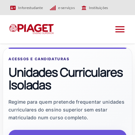
Skip
Inforestudante
e-serviços
Instituições
to
content
Tog
Nav
HOME
ACESSOS E CANDIDATURAS
Unidades Curriculares
PIAGET
Isoladas
ENSINO
Regime para quem pretende frequentar unidades
curriculares do ensino superior sem estar
INVESTIGAÇÃO
matriculado num curso completo.
INTERNACIONAL